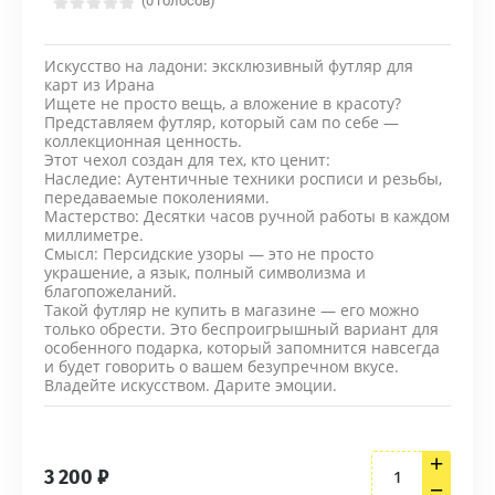
(0 голосов)
Искусство на ладони: эксклюзивный футляр для
карт из Ирана
Ищете не просто вещь, а вложение в красоту?
Представляем футляр, который сам по себе —
коллекционная ценность.
Этот чехол создан для тех, кто ценит:
Наследие: Аутентичные техники росписи и резьбы,
передаваемые поколениями.
Мастерство: Десятки часов ручной работы в каждом
миллиметре.
Смысл: Персидские узоры — это не просто
украшение, а язык, полный символизма и
благопожеланий.
Такой футляр не купить в магазине — его можно
только обрести. Это беспроигрышный вариант для
особенного подарка, который запомнится навсегда
и будет говорить о вашем безупречном вкусе.
Владейте искусством. Дарите эмоции.
+
3 200
₽
−