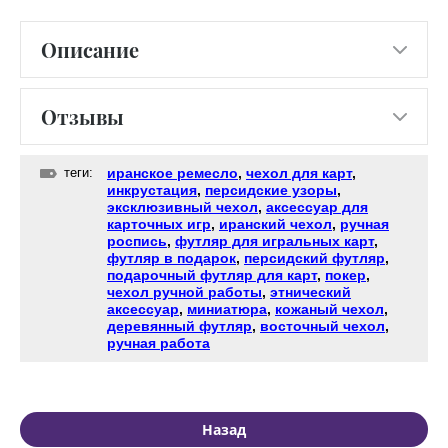
Описание
Отзывы
теги:
иранское ремесло
,
чехол для карт
,
инкрустация
,
персидские узоры
,
эксклюзивный чехол
,
аксессуар для
карточных игр
,
иранский чехол
,
ручная
роспись
,
футляр для игральных карт
,
футляр в подарок
,
персидский футляр
,
подарочный футляр для карт
,
покер
,
чехол ручной работы
,
этнический
аксессуар
,
миниатюра
,
кожаный чехол
,
деревянный футляр
,
восточный чехол
,
ручная работа
Назад